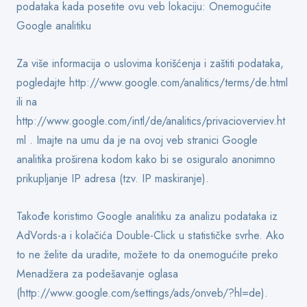
podataka kada posetite ovu veb lokaciju: Onemogućite
Google analitiku
Za više informacija o uslovima korišćenja i zaštiti podataka,
pogledajte http://www.google.com/analitics/terms/de.html
ili na
http://www.google.com/intl/de/analitics/privacioverviev.ht
ml . Imajte na umu da je na ovoj veb stranici Google
analitika proširena kodom kako bi se osiguralo anonimno
prikupljanje IP adresa (tzv. IP maskiranje).
Takođe koristimo Google analitiku za analizu podataka iz
AdVords-a i kolačića Double-Click u statističke svrhe. Ako
to ne želite da uradite, možete to da onemogućite preko
Menadžera za podešavanje oglasa
(http://www.google.com/settings/ads/onveb/?hl=de).