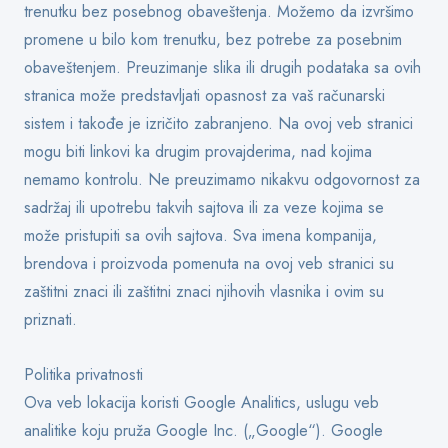
trenutku bez posebnog obaveštenja. Možemo da izvršimo
promene u bilo kom trenutku, bez potrebe za posebnim
obaveštenjem. Preuzimanje slika ili drugih podataka sa ovih
stranica može predstavljati opasnost za vaš računarski
sistem i takođe je izričito zabranjeno. Na ovoj veb stranici
mogu biti linkovi ka drugim provajderima, nad kojima
nemamo kontrolu. Ne preuzimamo nikakvu odgovornost za
sadržaj ili upotrebu takvih sajtova ili za veze kojima se
može pristupiti sa ovih sajtova. Sva imena kompanija,
brendova i proizvoda pomenuta na ovoj veb stranici su
zaštitni znaci ili zaštitni znaci njihovih vlasnika i ovim su
priznati.
Politika privatnosti
Ova veb lokacija koristi Google Analitics, uslugu veb
analitike koju pruža Google Inc. („Google“). Google