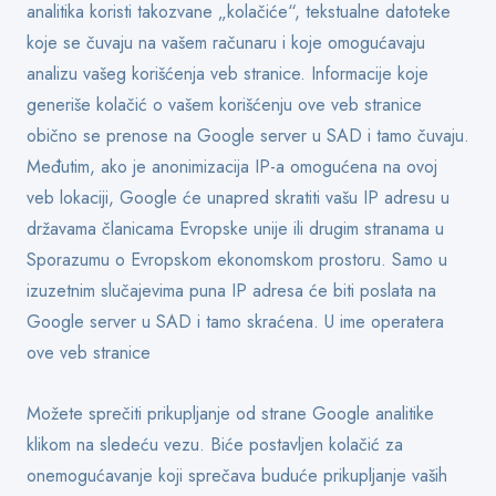
analitika koristi takozvane „kolačiće“, tekstualne datoteke
koje se čuvaju na vašem računaru i koje omogućavaju
analizu vašeg korišćenja veb stranice. Informacije koje
generiše kolačić o vašem korišćenju ove veb stranice
obično se prenose na Google server u SAD i tamo čuvaju.
Međutim, ako je anonimizacija IP-a omogućena na ovoj
veb lokaciji, Google će unapred skratiti vašu IP adresu u
državama članicama Evropske unije ili drugim stranama u
Sporazumu o Evropskom ekonomskom prostoru. Samo u
izuzetnim slučajevima puna IP adresa će biti poslata na
Google server u SAD i tamo skraćena. U ime operatera
ove veb stranice
Možete sprečiti prikupljanje od strane Google analitike
klikom na sledeću vezu. Biće postavljen kolačić za
onemogućavanje koji sprečava buduće prikupljanje vaših