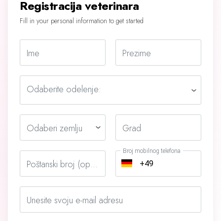
Registracija veterinara
Fill in your personal information to get started
Ime
Prezime
Odaberite odelenje:
Odaberi zemlju
Grad
Broj mobilnog telefona
Poštanski broj (opciono)
Unesite svoju e-mail adresu