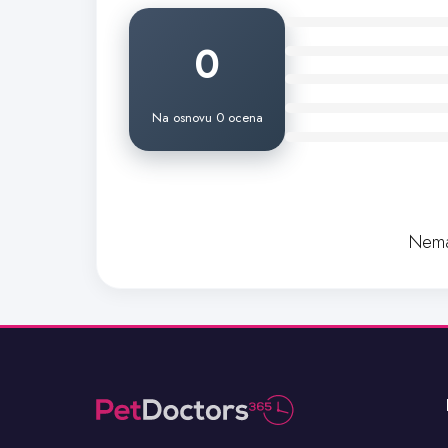
0
Na osnovu 0 ocena
Nema