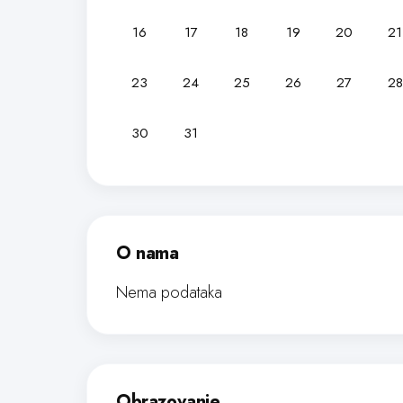
16
17
18
19
20
21
23
24
25
26
27
28
30
31
O nama
Nema podataka
Obrazovanje