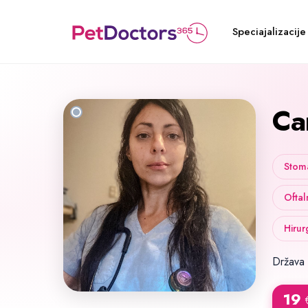
Speciajalizacije
Ca
Stoma
Oftal
Hirur
Država
19