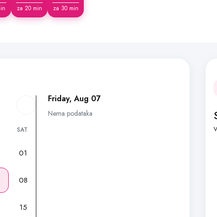
in
za 20 min
za 30 min
Friday, Aug 07
Nema podataka
V
SAT
01
7
08
15