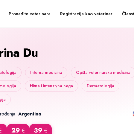
Pronađite veterinara
Registracija kao veterinar
Člans
rina Du
tologija
Interna medicina
Opšta veterinarska medicina
mologija
Hitna i intenzivna nega
Dermatologija
gija
 rođenja:
Argentina
29
39
€
€
€