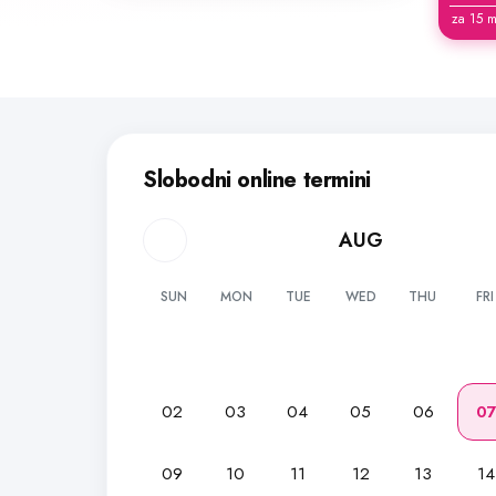
za 15 m
Slobodni online termini
AUG
SUN
MON
TUE
WED
THU
FRI
02
03
04
05
06
0
09
10
11
12
13
14