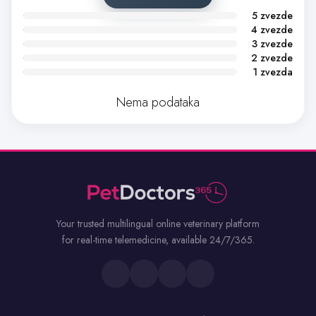
5 zvezde
4 zvezde
3 zvezde
2 zvezde
1 zvezda
Nema podataka
Your trusted multilingual online veterinary platform
for real-time telemedicine, available 24/7/365.