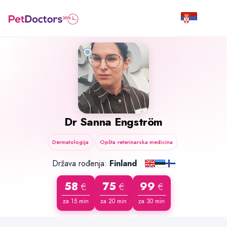
Dr
Sanna Engström
Dermatologija
Opšta veterinarska medicina
Država rođenja:
Finland
58
75
99
€
€
€
za 15 min
za 20 min
za 30 min