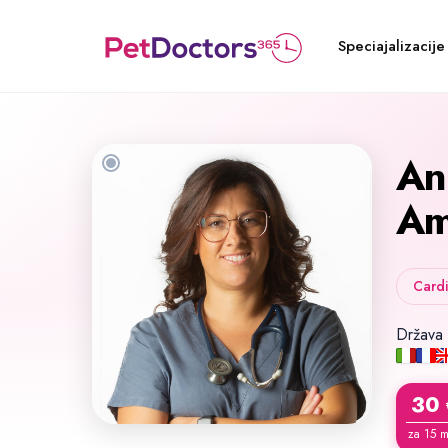
Speciajalizacije
An
Am
Card
Država
30
za 15 m