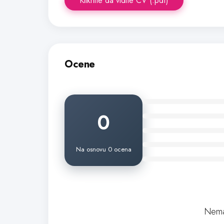
Kliknite da vidite CV (.pdf)
Ocene
0
Na osnovu 0 ocena
Nema