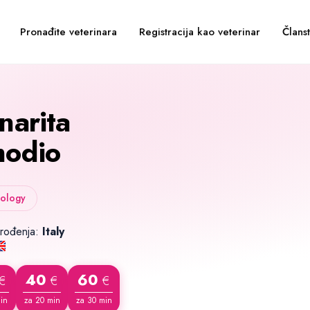
Pronađite veterinara
Registracija kao veterinar
Člans
narita
odio
iology
 rođenja:
Italy
40
60
€
€
€
in
za 20 min
za 30 min