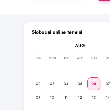
Slobodni online termini
AUG
SUN
MON
TUE
WED
THU
FRI
02
03
04
05
06
0
09
10
11
12
13
14