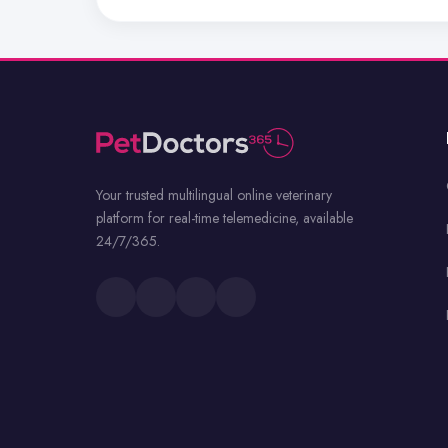
Your trusted multilingual online veterinary
platform for real-time telemedicine, available
24/7/365.