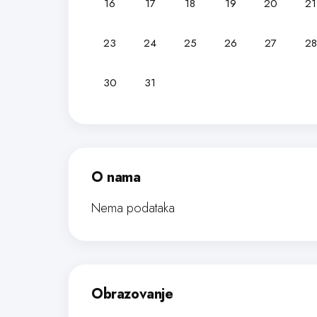
16
17
18
19
20
21
23
24
25
26
27
28
30
31
O nama
Nema podataka
Obrazovanje