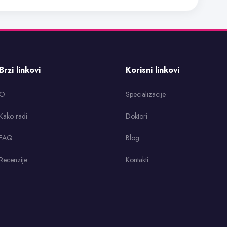
Brzi linkovi
Korisni linkovi
O
Specializacije
Kako radi
Doktori
FAQ
Blog
Recenzije
Kontakti