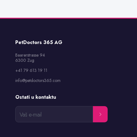
PetDoctors 365 AG
Baarerstrasse 94

6300 Zug
+41 79 613 19 11
info@petdoctors365.com
Ostati u kontaktu
Vaš e-mail