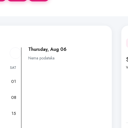
Thursday, Aug 06
Nema podataka
V
SAT
01
7
08
15