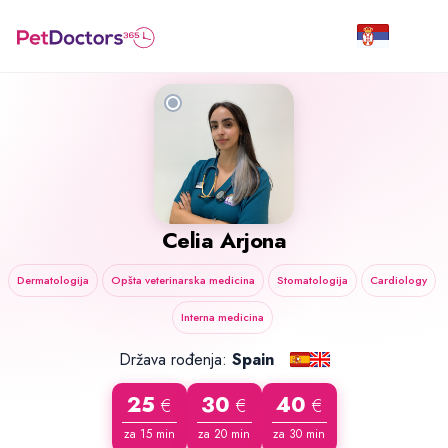
Celia Arjona
Dermatologija
Opšta veterinarska medicina
Stomatologija
Cardiology
Interna medicina
Država rođenja:
Spain
25
30
40
€
€
€
za 15 min
za 20 min
za 30 min