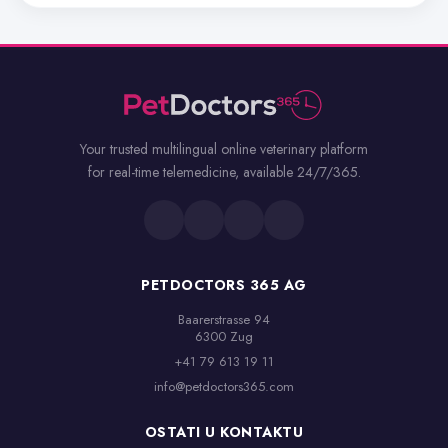
Your trusted multilingual online veterinary platform
for real-time telemedicine, available 24/7/365.
PETDOCTORS 365 AG
Baarerstrasse 94

6300 Zug
+41 79 613 19 11
info@petdoctors365.com
OSTATI U KONTAKTU