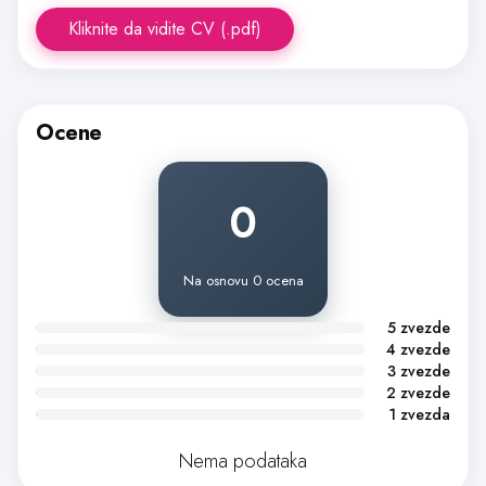
Kliknite da vidite CV (.pdf)
Ocene
0
Na osnovu 0 ocena
5 zvezde
4 zvezde
3 zvezde
2 zvezde
1 zvezda
Nema podataka