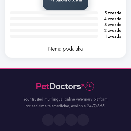
Na osnovu 0 ocena
5 zvezde
4 zvezde
3 zvezde
2 zvezde
1 zvezda
Nema podataka
Your trusted multilingual online veterinary platform
for real-time telemedicine, available 24/7/365.