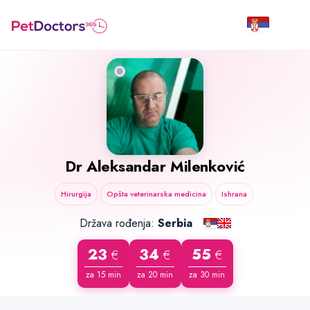
Dr
Aleksandar Milenković
Hirurgija
Opšta veterinarska medicina
Ishrana
Država rođenja:
Serbia
23
34
55
€
€
€
za 15 min
za 20 min
za 30 min