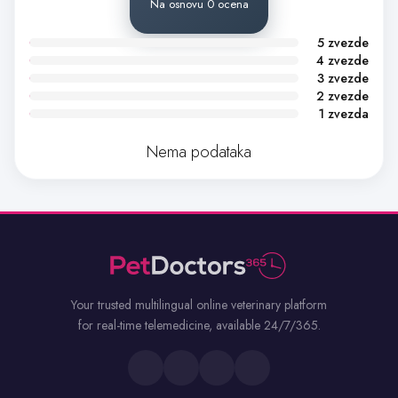
Na osnovu 0 ocena
5 zvezde
4 zvezde
3 zvezde
2 zvezde
1 zvezda
Nema podataka
Your trusted multilingual online veterinary platform
for real-time telemedicine, available 24/7/365.