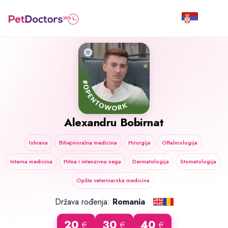
Alexandru Bobirnat
Ishrana
Bihejvioralna medicina
Hirurgija
Oftalmologija
Interna medicina
Hitna i intenzivna nega
Dermatologija
Stomatologija
Opšta veterinarska medicina
Država rođenja:
Romania
20
30
40
€
€
€