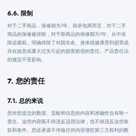
6.6.
限制
对于二手商品，保修期为1年。就承包商而言，对于二手
商品的保修被排除，对于新商品的保修期为1年。从中排
除追索权。明确排除了对因生命、身体或健康受到损害或
存在故意或重大过失引起的损害赔偿的责任。产品责任法
的规定不受影响。
7.
您的责任
7.1.
总的来说
您对您提交的数据、贡献和信息的内容和准确性负有唯一
责任。这些内容既不得违反适用法律，也不得违反这些条
款和条件。您还承诺不传输任何内容侵犯第三方权利的数