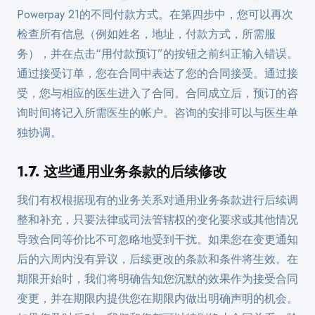
Powerpay 21的不同付款方式。在第四步中，您可以再次
检查所有信息（例如姓名，地址，付款方式，所需服
务），并在点击“用付款预订”的按钮之前纠正输入错误。
通过接受订单，您在合同中表达了您的合同接受。通过接
受，您与相应的医生进入了合同。合同成立后，预订的咨
询时间将记入所需医生的帐户。咨询的安排可以与医生单
独协调。
1.7.
这些通用业务条款的后续修改
我们有权根据现有的业务关系对通用业务条款进行后续调
整和补充，只要法律或司法管辖权的变化要求或其他情况
导致合同等价比不可忽略地受到干扰。如果您在变更通知
后的六周内没有异议，后续更改的条款和条件将生效。在
期限开始时，我们将明确告知您沉默的效果作为接受合同
变更，并在期限内提供您在期限内做出明确声明的机会。