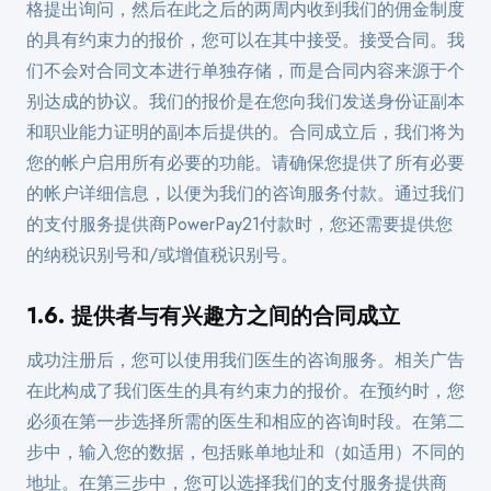
格提出询问，然后在此之后的两周内收到我们的佣金制度
的具有约束力的报价，您可以在其中接受。接受合同。我
们不会对合同文本进行单独存储，而是合同内容来源于个
别达成的协议。我们的报价是在您向我们发送身份证副本
和职业能力证明的副本后提供的。合同成立后，我们将为
您的帐户启用所有必要的功能。请确保您提供了所有必要
的帐户详细信息，以便为我们的咨询服务付款。通过我们
的支付服务提供商PowerPay21付款时，您还需要提供您
的纳税识别号和/或增值税识别号。
1.6.
提供者与有兴趣方之间的合同成立
成功注册后，您可以使用我们医生的咨询服务。相关广告
在此构成了我们医生的具有约束力的报价。在预约时，您
必须在第一步选择所需的医生和相应的咨询时段。在第二
步中，输入您的数据，包括账单地址和（如适用）不同的
地址。在第三步中，您可以选择我们的支付服务提供商