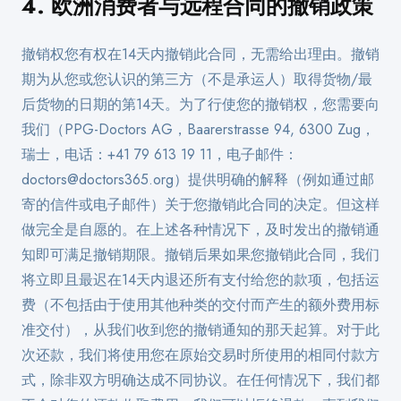
4.
欧洲消费者与远程合同的撤销政策
撤销权您有权在14天内撤销此合同，无需给出理由。撤销
期为从您或您认识的第三方（不是承运人）取得货物/最
后货物的日期的第14天。为了行使您的撤销权，您需要向
我们（PPG-Doctors AG，Baarerstrasse 94, 6300 Zug，
瑞士，电话：+41 79 613 19 11，电子邮件：
doctors@doctors365.org
）提供明确的解释（例如通过邮
寄的信件或电子邮件）关于您撤销此合同的决定。但这样
做完全是自愿的。在上述各种情况下，及时发出的撤销通
知即可满足撤销期限。撤销后果如果您撤销此合同，我们
将立即且最迟在14天内退还所有支付给您的款项，包括运
费（不包括由于使用其他种类的交付而产生的额外费用标
准交付），从我们收到您的撤销通知的那天起算。对于此
次还款，我们将使用您在原始交易时所使用的相同付款方
式，除非双方明确达成不同协议。在任何情况下，我们都