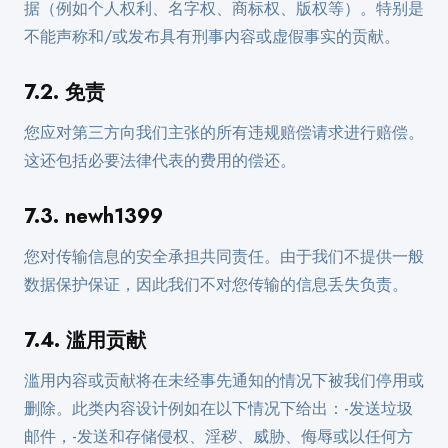
据（例如个人权利、名字权、商标权、版权等）。特别是
不能声称和/或发布具有刑事内容或虚假事实的贡献。
7.2.
免责
您应对第三方向我们主张的所有违规赔偿请求进行赔偿。
这还包括必要法律代表的费用的偿还。
7.3.
newh1399
您对传输信息的安全承担共同责任。由于我们不提供一般
数据保护保证，因此我们不对您传输的信息丢失负责。
7.4.
滥用贡献
滥用内容或贡献将在未经事先通知的情况下被我们停用或
删除。此类内容设计例如在以下情况下给出：-发送垃圾
邮件，-发送和存储侵权、淫秽、威胁、侮辱或以任何方