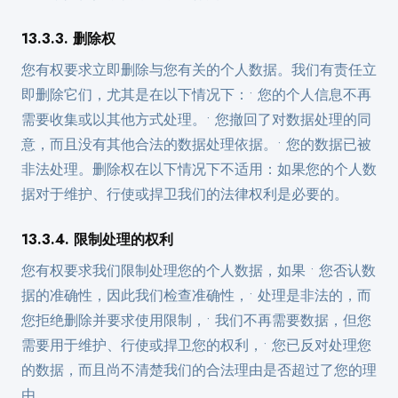
13.3.3.
删除权
您有权要求立即删除与您有关的个人数据。我们有责任立
即删除它们，尤其是在以下情况下：• 您的个人信息不再
需要收集或以其他方式处理。• 您撤回了对数据处理的同
意，而且没有其他合法的数据处理依据。• 您的数据已被
非法处理。删除权在以下情况下不适用：如果您的个人数
据对于维护、行使或捍卫我们的法律权利是必要的。
13.3.4.
限制处理的权利
您有权要求我们限制处理您的个人数据，如果 • 您否认数
据的准确性，因此我们检查准确性，• 处理是非法的，而
您拒绝删除并要求使用限制，• 我们不再需要数据，但您
需要用于维护、行使或捍卫您的权利，• 您已反对处理您
的数据，而且尚不清楚我们的合法理由是否超过了您的理
由。