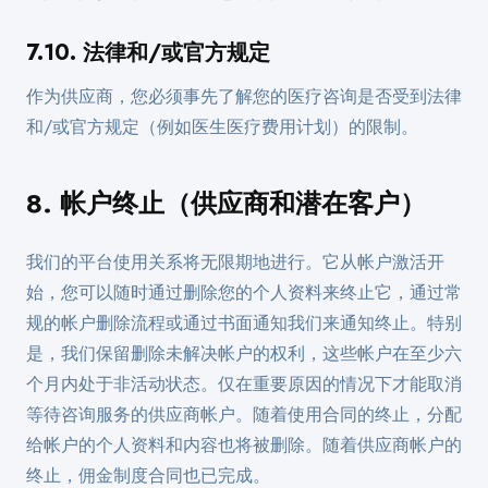
7.10.
法律和/或官方规定
作为供应商，您必须事先了解您的医疗咨询是否受到法律
和/或官方规定（例如医生医疗费用计划）的限制。
8.
帐户终止（供应商和潜在客户）
我们的平台使用关系将无限期地进行。它从帐户激活开
始，您可以随时通过删除您的个人资料来终止它，通过常
规的帐户删除流程或通过书面通知我们来通知终止。特别
是，我们保留删除未解决帐户的权利，这些帐户在至少六
个月内处于非活动状态。仅在重要原因的情况下才能取消
等待咨询服务的供应商帐户。随着使用合同的终止，分配
给帐户的个人资料和内容也将被删除。随着供应商帐户的
终止，佣金制度合同也已完成。