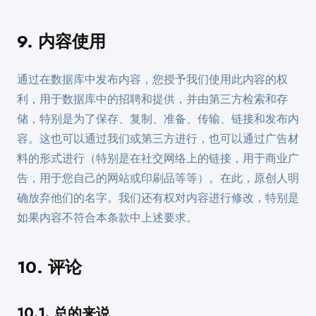
9.
内容使用
通过在数据库中发布内容，您授予我们使用此内容的权
利，用于数据库中的招聘和提供，并由第三方检索和存
储，特别是为了保存、复制、准备、传输、链接和发布内
容。这也可以通过我们或第三方进行，也可以通过广告材
料的形式进行（特别是在社交网络上的链接，用于商业广
告，用于您自己的网站或印刷品等等）。在此，原创人明
确放弃他们的名字。我们还有权对内容进行修改，特别是
如果内容不符合本条款中上述要求。
10.
评论
10.1.
总的来说