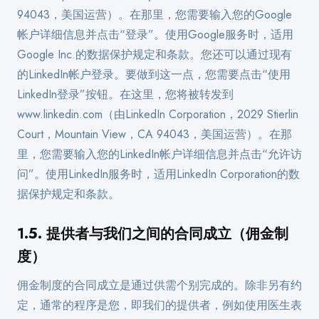
94043，美国运营）。在那里，您需要输入您的Google
帐户详细信息并点击“登录”。使用Google服务时，适用
Google Inc.的数据保护规定和条款。您还可以通过现有
的LinkedIn帐户登录。要做到这一点，您需要点击“使用
LinkedIn登录”按钮。在这里，您将被转发到
www.linkedin.com（由LinkedIn Corporation，2029 Stierlin
Court，Mountain View，CA 94043，美国运营）。在那
里，您需要输入您的LinkedIn帐户详细信息并点击“允许访
问”。使用LinkedIn服务时，适用LinkedIn Corporation的数
据保护规定和条款。
1.5.
提供者与我们之间的合同成立（佣金制
度）
佣金制度的合同成立是通过供需个别完成的。除非另有约
定，通常的程序是您，即我们的提供者，例如使用医生表