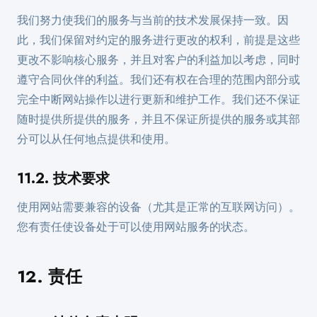
我们努力使我们的服务与当前的技术发展保持一致。因
此，我们保留对约定的服务进行更改的权利，前提是这些
更改不影响核心服务，并且对客户的利益加以考虑，同时
遵守合同伙伴的利益。我们还有权在合理的范围内部分或
完全中断网站操作以进行更新和维护工作。我们还不保证
随时提供所提供的服务，并且不保证所提供的服务或其部
分可以从任何地点提供和使用。
11.2.
技术要求
使用网站需要兼容的设备（尤其是正常的互联网访问）。
您有责任使设备处于可以使用网站服务的状态。
12.
责任