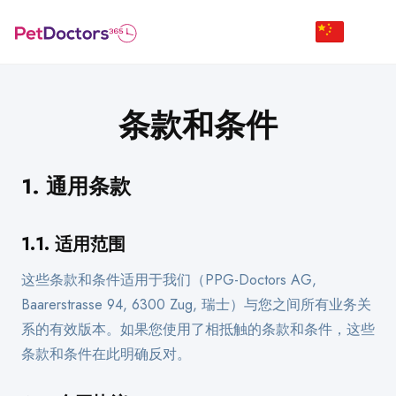
条款和条件
1.
通用条款
1.1.
适用范围
这些条款和条件适用于我们（PPG-Doctors AG,
Baarerstrasse 94, 6300 Zug, 瑞士）与您之间所有业务关
系的有效版本。如果您使用了相抵触的条款和条件，这些
条款和条件在此明确反对。