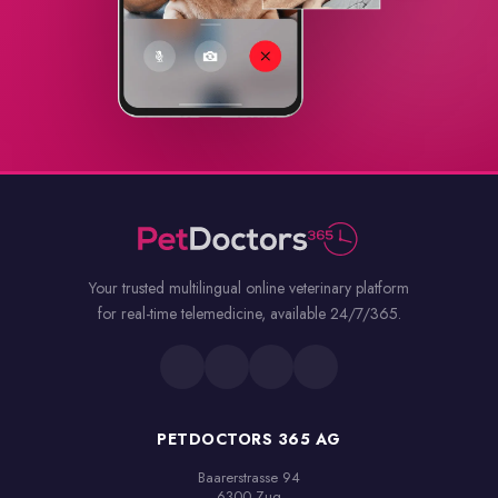
Your trusted multilingual online veterinary platform
for real-time telemedicine, available 24/7/365.
PETDOCTORS 365 AG
Baarerstrasse 94

6300 Zug