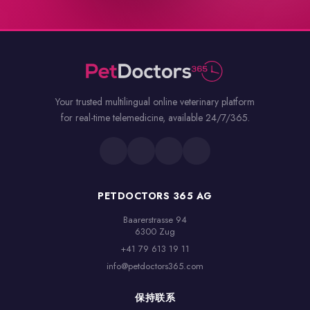
Your trusted multilingual online veterinary platform
for real-time telemedicine, available 24/7/365.
PETDOCTORS 365 AG
Baarerstrasse 94

6300 Zug
+41 79 613 19 11
info@petdoctors365.com
保持联系