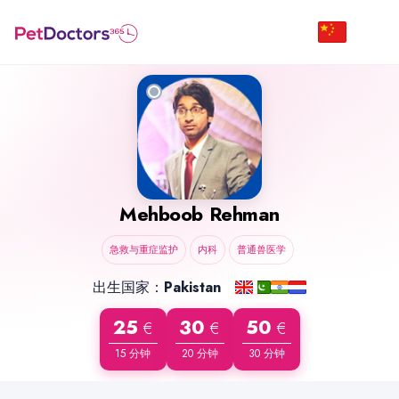
Mehboob Rehman
急救与重症监护
内科
普通兽医学
出生国家：
Pakistan
25
30
50
€
€
€
15 分钟
20 分钟
30 分钟