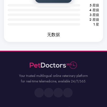
5 星级
4 星级
3 星级
2 星级
1 星
无数据
Your trusted multilingual online veterinary platform
for real-time telemedicine, available 24/7/365.