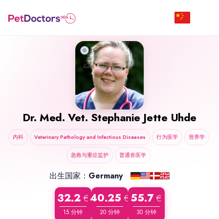
Dr. Med. Vet.
Stephanie Jette Uhde
内科
Veterinary Pathology and Infectious Diseases
行为医学
营养学
急救与重症监护
普通兽医学
出生国家：
Germany
32.2
40.25
55.7
€
€
€
15 分钟
20 分钟
30 分钟