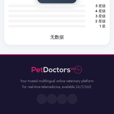
5 星级
4 星级
3 星级
2 星级
1 星
无数据
Your trusted multilingual online veterinary platform
for real-time telemedicine, available 24/7/365.