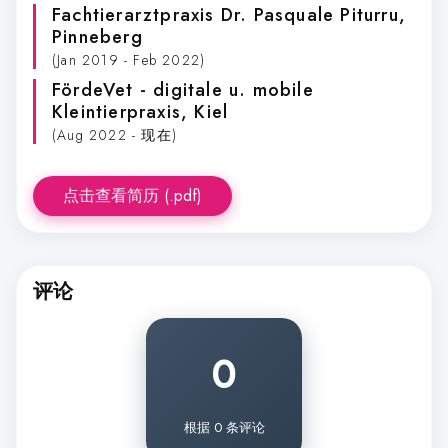
Fachtierarztpraxis Dr. Pasquale Piturru
,
Pinneberg
(Jan 2019 - Feb 2022)
FördeVet - digitale u. mobile
Kleintierpraxis
, Kiel
(Aug 2022 - 现在)
点击查看简历 (.pdf)
评论
0
根据 0 条评论