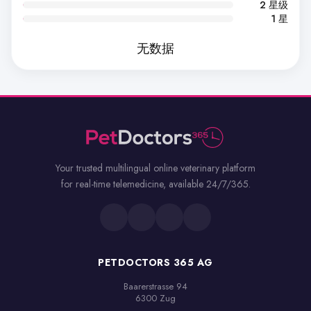
2 星级
1 星
无数据
Your trusted multilingual online veterinary platform
for real-time telemedicine, available 24/7/365.
PETDOCTORS 365 AG
Baarerstrasse 94

6300 Zug