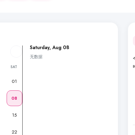
Saturday, Aug 08
无数据
SAT
01
7
08
15
22