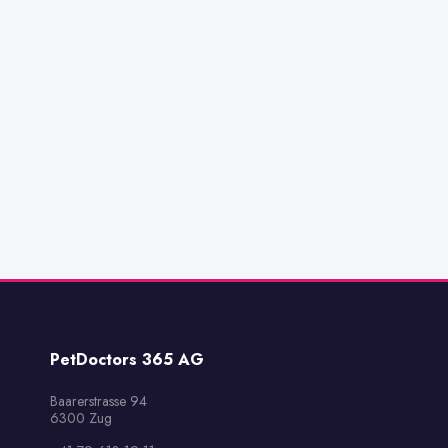
PetDoctors 365 AG
Baarerstrasse 94

6300 Zug