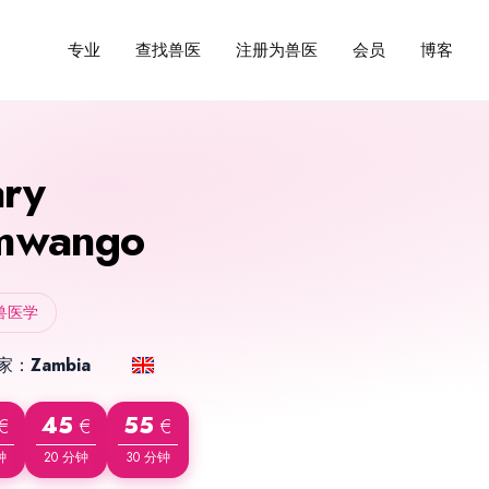
查找兽医
注册为兽医
会员
博客
专业
ry
mwango
兽医学
家：
Zambia
45
55
€
€
€
钟
20 分钟
30 分钟