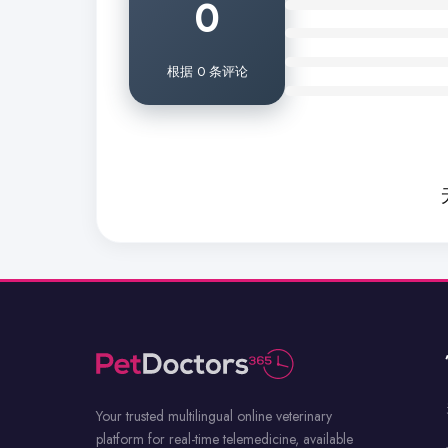
0
根据 0 条评论
Your trusted multilingual online veterinary
platform for real-time telemedicine, available