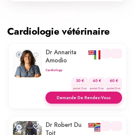
Cardiologie vétérinaire
Dr Annarita
Amodio
Cardiology
30 €
40 €
60 €
pendant 15 min
pendant 20 min
pendant 30 min
Demande De Rendez-Vous
Dr Robert Du
Toit