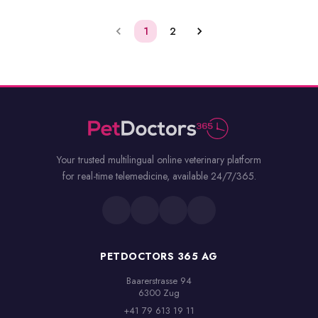
1
2
Your trusted multilingual online veterinary platform
for real-time telemedicine, available 24/7/365.
PETDOCTORS 365 AG
Baarerstrasse 94

6300 Zug
+41 79 613 19 11