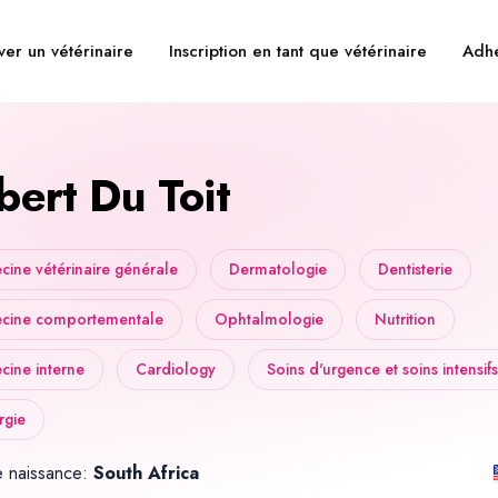
ver un vétérinaire
Inscription en tant que vétérinaire
Adhé
bert Du Toit
ine vétérinaire générale
Dermatologie
Dentisterie
cine comportementale
Ophtalmologie
Nutrition
ine interne
Cardiology
Soins d'urgence et soins intensifs
rgie
e naissance:
South Africa