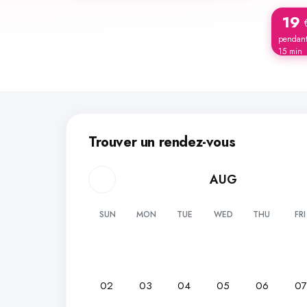
19
pendan
15 min
Trouver un rendez-vous
AUG
SUN
MON
TUE
WED
THU
FRI
02
03
04
05
06
0