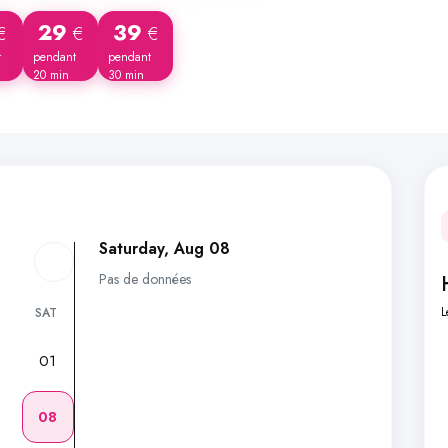
29
39
€
€
€
t
pendant
pendant
20 min
30 min
Saturday, Aug 08
Pas de données
L
SAT
01
7
08