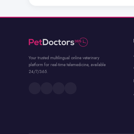
Your trusted multilingual online veterinary
platform for real-time telemedicine, available
24/7/365.