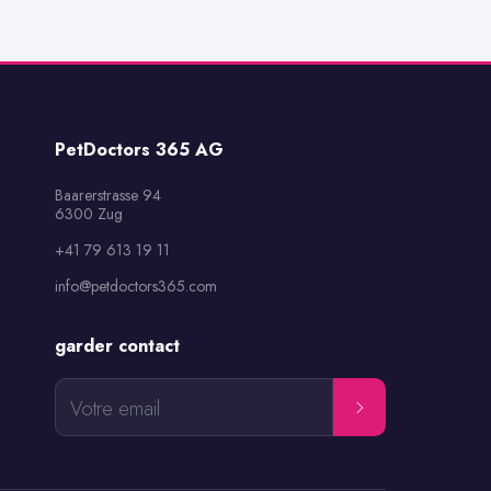
PetDoctors 365 AG
Baarerstrasse 94

6300 Zug
+41 79 613 19 11
info@petdoctors365.com
garder contact
Votre email