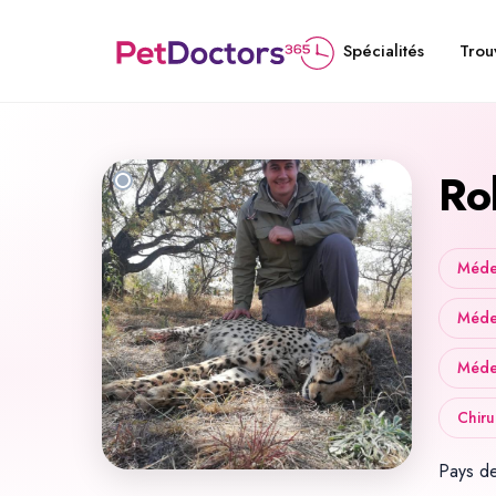
Trou
Spécialités
Ro
Médec
Méde
Médec
Chiru
Pays d