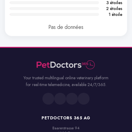
3 étoiles
2 étoiles
1 étoile
Pas de données
Your trusted multilingual online veterinary platform
for real-time telemedicine, available 24/7/365.
PETDOCTORS 365 AG
Baarerstrasse 94
