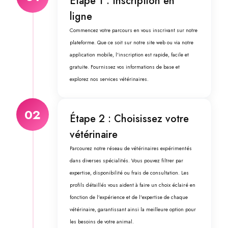
Étape 1 : Inscription en
ligne
Commencez votre parcours en vous inscrivant sur notre
plateforme. Que ce soit sur notre site web ou via notre
application mobile, l'inscription est rapide, facile et
gratuite. Fournissez vos informations de base et
explorez nos services vétérinaires.
02
Étape 2 : Choisissez votre
vétérinaire
Parcourez notre réseau de vétérinaires expérimentés
dans diverses spécialités. Vous pouvez filtrer par
expertise, disponibilité ou frais de consultation. Les
profils détaillés vous aident à faire un choix éclairé en
fonction de l'expérience et de l'expertise de chaque
vétérinaire, garantissant ainsi la meilleure option pour
les besoins de votre animal.