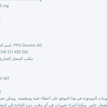
5.org
:
- اسم الشركة المسجلة: PPG-Doctors AG
- رقم الشركة: -211.625.263
- مكتب السجل التجاري:
3 VAT
ا
ومات الموجودة في هذا الموقع على أخطاء فنية ومطبعية. ويمكن تغيير
عار خاص. يمكننا إجراء تغييرات في أي وقت، دون الحاجة إلى إشع