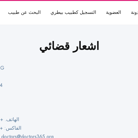
ونة
العضوية
التسجيل كطبيب بيطري
البحث عن طبيب
اشعار قضائي
AG
94
الهاتف. +41 79 613 19 11
الفاكس: + 41 35082901
doctors@doctors365.org
البريد الالكتر