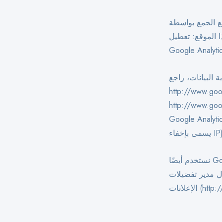
Google A من خلال النقر على الرابط التالي. سيتم تعيين ملف
ا الموقع: تعطيل
Google Analyti
البيانات، راجع
http://ww أو على
ى ملاحظة أنه تم توسيع
Googl على موقع الويب هذا بواسطة الكود لضمان المجموعة المجهولة لعناوين IP (ما
 بإخفاء IP).
نستخدم أيضًا Google Analytics لتحليل البيانات من AdWords وملف تعريف الارتباط بالنقر المزدوج
ال مدير تفضيلات
http:).