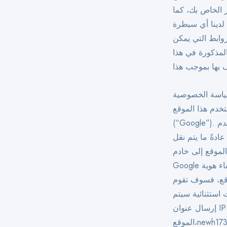
 الخاص بك، كما
لدينا أي سيطرة
وابط التي يمكن
المذكورة في هذا
اسة الخصوصية
لموقع Google Analytics، وهي خدمة تحليلات الويب التي تقدمها شركة Google Inc.
(“Google”). يستخدم Google Analytics ما يسمى بـ "ملفات تعريف الارتباط"، وهي ملفات نصية يتم
ادةً ما يتم نقل
لموقع إلى خادم
Google في الولايات المتحدة الأمريكية وتخزينها هناك. ومع ذلك، إذا تم تمكين إخفاء هوية IP على هذا
Googl باقتطاع عنوان IP الخاص بك مسبقًا داخل الدول الأعضاء في الاتحاد
 استثنائية سيتم
إرسال عنوان IP الكامل إلى خادم Google في الولايات المتحدة واختصاره هناك. نيابة عن مشغل هذا
قع،newh1734a