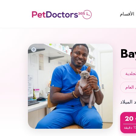
الأقسام
Ba
جلدية
العام
20