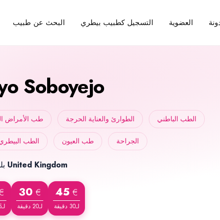
ونة
العضوية
التسجيل كطبيب بيطري
البحث عن طبيب
yo Soboyejo
الطب الباطني
الطوارئ والعناية الحرجة
طب الأمراض ال
الجراحة
طب العيون
الطب البيطري 
United Kingdom
بلد الميلاد
30
45
€
€
€
لـ30 دقيقة
لـ20 دقيقة
لـ15 دقيقة