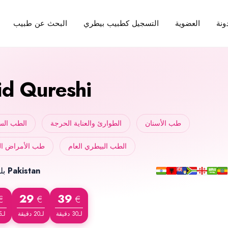
ونة
العضوية
التسجيل كطبيب بيطري
البحث عن طبيب
id Qureshi
طب الأسنان
الطوارئ والعناية الحرجة
الطب الس
الطب البيطري العام
طب الأمراض ال
Pakistan
بلد الميلاد
29
39
€
€
€
لـ30 دقيقة
لـ20 دقيقة
لـ15 دقيقة