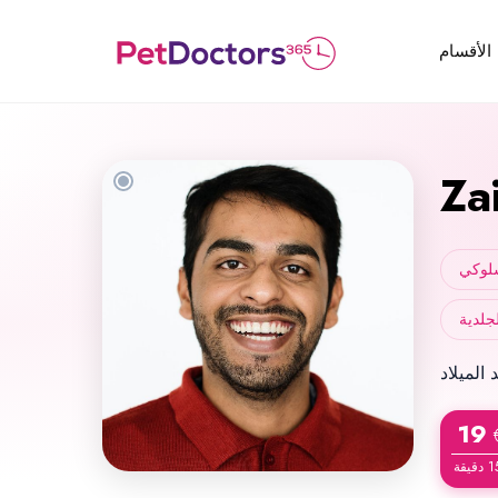
الأقسام
Za
لوكي
جلدية
19