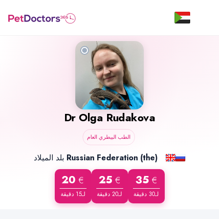
Dr
Olga Rudakova
الطب البيطري العام
بلد الميلاد
Russian Federation (the)
20
25
35
€
€
€
لـ30 دقيقة
لـ20 دقيقة
لـ15 دقيقة