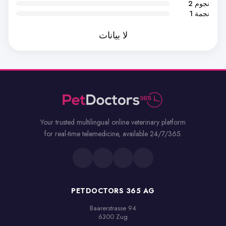
2 نجوم
1 نجمة
لا بيانات
Your trusted multilingual online veterinary platform
for real-time telemedicine, available 24/7/365.
PETDOCTORS 365 AG
Baarerstrasse 94

6300 Zug