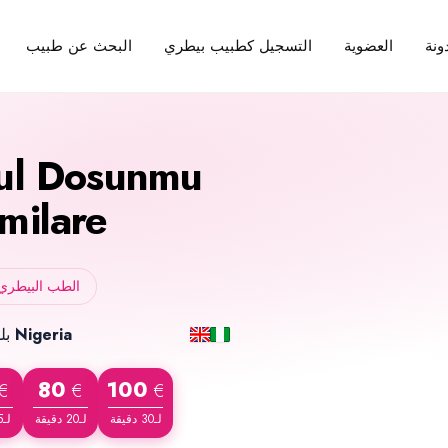
ونة
العضوية
التسجيل كطبيب بيطري
البحث عن طبيب
ul Dosunmu
milare
الطب البيطري 
Nigeria
بلد الميلاد
80
100
€
€
€
لـ30 دقيقة
لـ20 دقيقة
لـ15 دقيقة