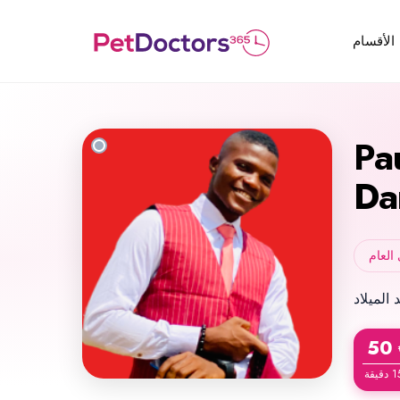
الأقسام
Pa
Da
العام
50