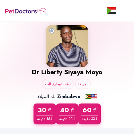
Dr
Liberty Siyaya Moyo
الجراحة
الطب البيطري العام
بلد الميلاد
Zimbabwe
30
40
60
€
€
€
لـ30 دقيقة
لـ20 دقيقة
لـ15 دقيقة