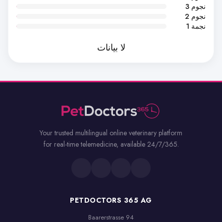
3 نجوم
2 نجوم
1 نجمة
لا بيانات
Your trusted multilingual online veterinary platform
for real-time telemedicine, available 24/7/365.
PETDOCTORS 365 AG
Baarerstrasse 94
