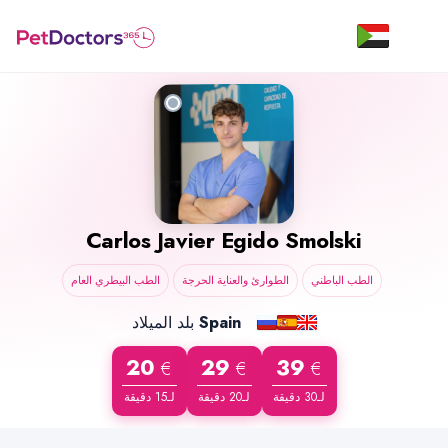
Carlos Javier Egido Smolski
الطب الباطني
الطوارئ والعناية الحرجة
الطب البيطري العام
بلد الميلاد
Spain
20
29
39
€
€
€
لـ30 دقيقة
لـ20 دقيقة
لـ15 دقيقة