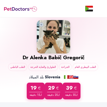
Dr
Alenka Babič Gregorič
الطب البيطري العام
الجراحة
الطوارئ والعناية الحرجة
الطب الباطني
بلد الميلاد
Slovenia
19
29
39
€
€
€
لـ30 دقيقة
لـ20 دقيقة
لـ15 دقيقة