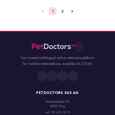
1
2
Your trusted multilingual online veterinary platform
for real-time telemedicine, available 24/7/365.
PETDOCTORS 365 AG
Baarerstrasse 94

6300 Zug
+41 79 613 19 11