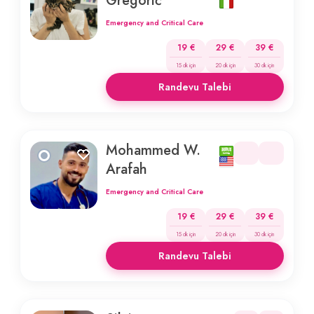
Gregorič
Emergency and Critical Care
19 €
29 €
39 €
15 dk için
20 dk için
30 dk için
Randevu Talebi
Mohammed W.
Arafah
Emergency and Critical Care
19 €
29 €
39 €
15 dk için
20 dk için
30 dk için
Randevu Talebi