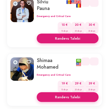
Silviu
Pauna
Emergency and Critical Care
15 €
20 €
30 €
15 dk için
20 dk için
30 dk için
Randevu Talebi
Shimaa
Mohamed
Emergency and Critical Care
19 €
29 €
39 €
15 dk için
20 dk için
30 dk için
Randevu Talebi