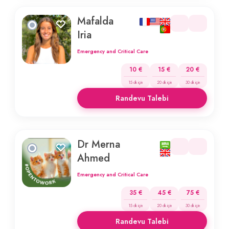
Mafalda
Iria
Emergency and Critical Care
10 €
15 €
20 €
15 dk için
20 dk için
30 dk için
Randevu Talebi
Dr Merna
Ahmed
Emergency and Critical Care
35 €
45 €
75 €
15 dk için
20 dk için
30 dk için
Randevu Talebi