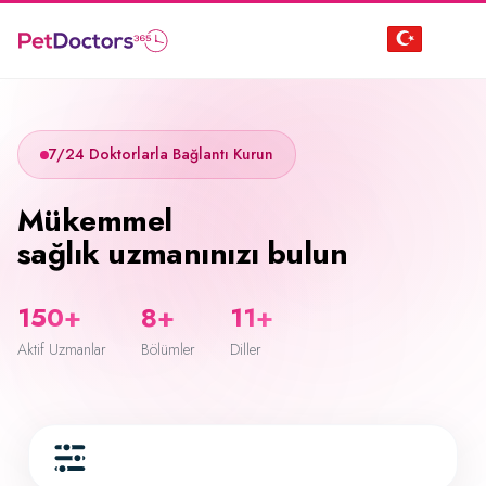
7/24 Doktorlarla Bağlantı Kurun
Mükemmel
sağlık uzmanınızı bulun
150+
8+
11+
Aktif Uzmanlar
Bölümler
Diller