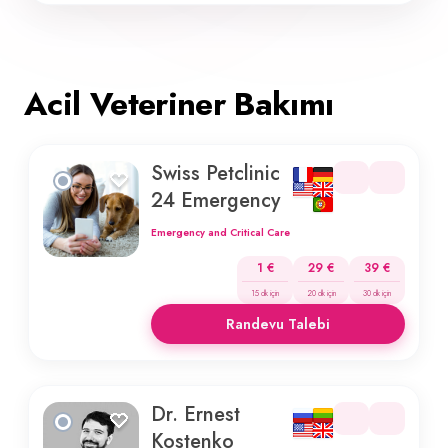
Acil Veteriner Bakımı
Swiss Petclinic
24 Emergency
Emergency and Critical Care
1 €
29 €
39 €
15 dk için
20 dk için
30 dk için
Randevu Talebi
Dr. Ernest
Kostenko