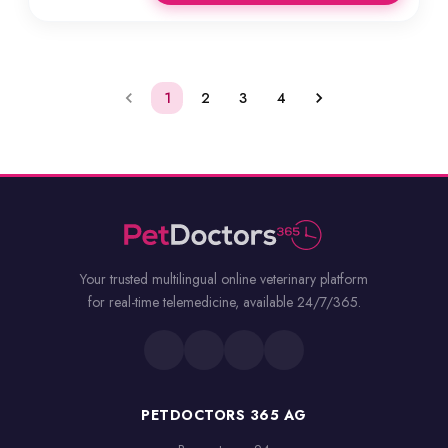
1
2
3
4
Your trusted multilingual online veterinary platform
for real-time telemedicine, available 24/7/365.
PETDOCTORS 365 AG