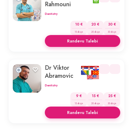
Rahmouni
Dentistry
10 €
20 €
30 €
15 dk için
20 dk için
30 dk için
Randevu Talebi
Dr Viktor
Abramovic
Dentistry
9 €
15 €
25 €
15 dk için
20 dk için
30 dk için
Randevu Talebi