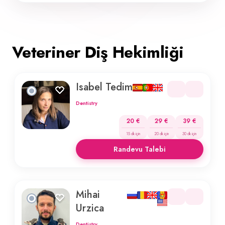
Veteriner Diş Hekimliği
Isabel Tedim
Dentistry
20 €
29 €
39 €
15 dk için
20 dk için
30 dk için
Randevu Talebi
Mihai
Urzica
Dentistry