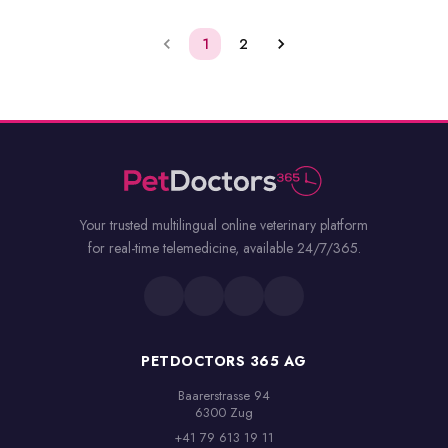
1
2
Your trusted multilingual online veterinary platform
for real-time telemedicine, available 24/7/365.
PETDOCTORS 365 AG
Baarerstrasse 94

6300 Zug
+41 79 613 19 11