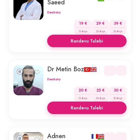
Saeed
Dentistry
19 €
29 €
39 €
15 dk için
20 dk için
30 dk için
Randevu Talebi
Dr Metin Boz
Dentistry
20 €
25 €
30 €
15 dk için
20 dk için
30 dk için
Randevu Talebi
Adnen