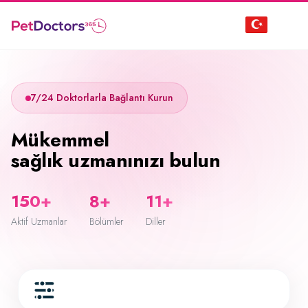
7/24 Doktorlarla Bağlantı Kurun
Mükemmel
sağlık uzmanınızı bulun
150+
8+
11+
Aktif Uzmanlar
Bölümler
Diller