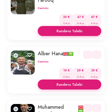
Farooq
Dentistry
30 €
47 €
67 €
15 dk için
20 dk için
30 dk için
Randevu Talebi
Alber Hana
Dentistry
19 €
29 €
39 €
15 dk için
20 dk için
30 dk için
Randevu Talebi
Muhammed