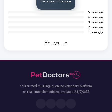
На основе 0 отзывов
5 звезды
4 звезды
3 звезды
2 звезды
1 звезда
Нет данных
Your trusted multilingual online veterinary platform
for real-time telemedicine, available 24/7/365.