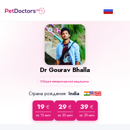
Dr
Gourav Bhalla
Общая ветеринарная медицина
Страна рождения:
India
19
29
39
€
€
€
за 15 мин
за 20 мин
за 30 мин