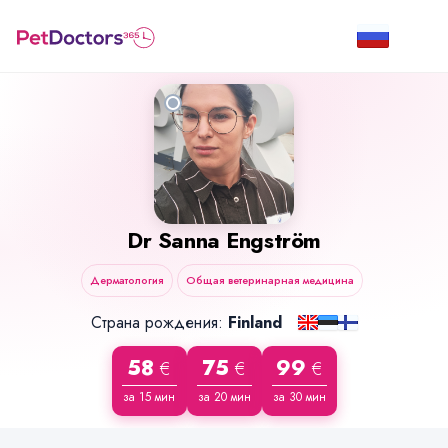
Dr
Sanna Engström
Дерматология
Общая ветеринарная медицина
Страна рождения:
Finland
58
75
99
€
€
€
за 15 мин
за 20 мин
за 30 мин