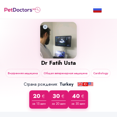
Dr
Fatih Usta
Внутренняя медицина
Общая ветеринарная медицина
Cardiology
Страна рождения:
Turkey
20
30
40
€
€
€
за 15 мин
за 20 мин
за 30 мин