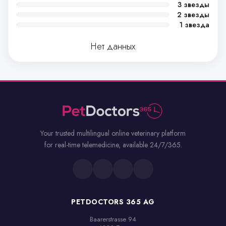
3 звезды
2 звезды
1 звезда
Нет данных
Your trusted multilingual online veterinary platform
for real-time telemedicine, available 24/7/365.
PETDOCTORS 365 AG
Baarerstrasse 94
