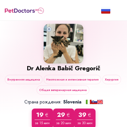
Dr
Alenka Babič Gregorič
Внутренняя медицина
Неотложная и интенсивная терапия
Хирургия
Общая ветеринарная медицина
Страна рождения:
Slovenia
19
29
39
€
€
€
за 15 мин
за 20 мин
за 30 мин