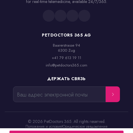
for real-time telemedicine, available 24/7/365.
PETDOCTORS 365 AG
Baarerstrasse 94

6300 Zug
+41 79 613 19 11
info@petdoctors365.com
ДЕРЖАТЬ СВЯЗЬ
Ваш адрес электронной почты
© 2026 PetDoctors 365. All rights reserved.
Положения и условия
Юридическое уведомление
Политика конфиденциальности