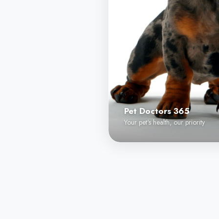
Pet Doctors 365
Your pet's health, our priority