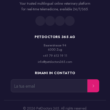
Your trusted multilingual online veterinary platform
for real-time telemedicine, available 24/7/365.
PETDOCTORS 365 AG
Baarerstrasse 94

6300 Zug
+41 79 613 19 11
info@petdoctors365.com
RIMANI IN CONTATTO
La tua email
© 2026 PetDoctors 365. All rights reserved.