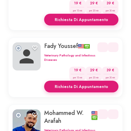
19 €
29 €
39 €
per 15 min
per 20 min
per 30 min
Richiesta Di Appuntamento
Fady Youssef
Veterinary Pathology and Infectious
Diseases
19 €
29 €
39 €
per 15 min
per 20 min
per 30 min
Richiesta Di Appuntamento
Mohammed W.
Arafah
Veterinary Pathology and Infectious