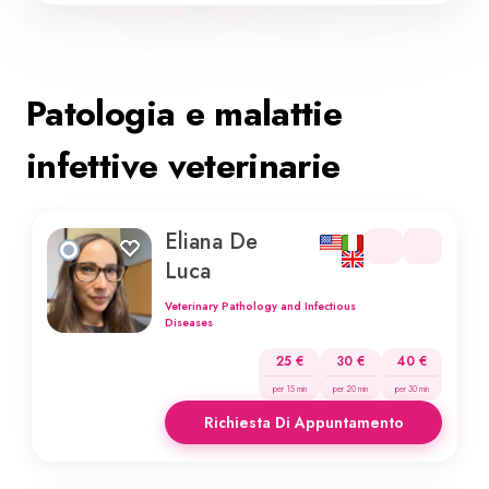
Patologia e malattie
infettive veterinarie
Eliana De
Luca
Veterinary Pathology and Infectious
Diseases
25 €
30 €
40 €
per 15 min
per 20 min
per 30 min
Richiesta Di Appuntamento