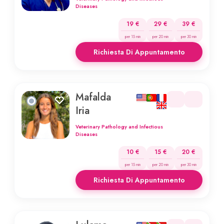
Diseases
19 €
29 €
39 €
per 15 min
per 20 min
per 30 min
Richiesta Di Appuntamento
Mafalda
Iria
Veterinary Pathology and Infectious
Diseases
10 €
15 €
20 €
per 15 min
per 20 min
per 30 min
Richiesta Di Appuntamento