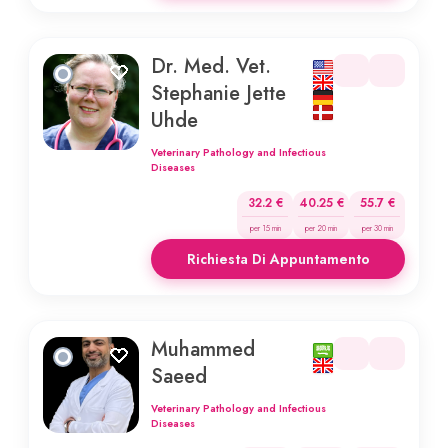
Dr. Med. Vet.
Stephanie Jette
Uhde
Veterinary Pathology and Infectious
Diseases
32.2 €
40.25 €
55.7 €
per 15 min
per 20 min
per 30 min
Richiesta Di Appuntamento
Muhammed
Saeed
Veterinary Pathology and Infectious
Diseases