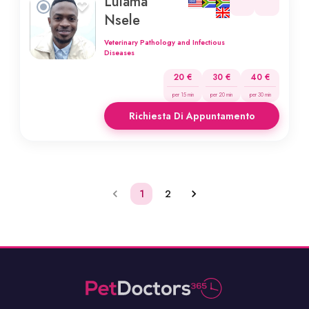
Lulama
Nsele
Veterinary Pathology and Infectious
Diseases
20 €
30 €
40 €
per 15 min
per 20 min
per 30 min
Richiesta Di Appuntamento
1
2