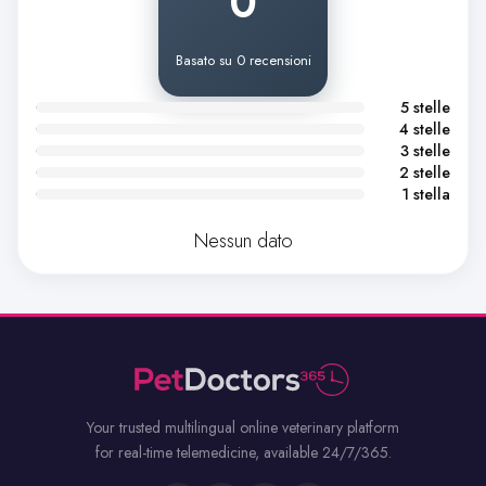
0
Basato su 0 recensioni
5 stelle
4 stelle
3 stelle
2 stelle
1 stella
Nessun dato
Your trusted multilingual online veterinary platform
for real-time telemedicine, available 24/7/365.