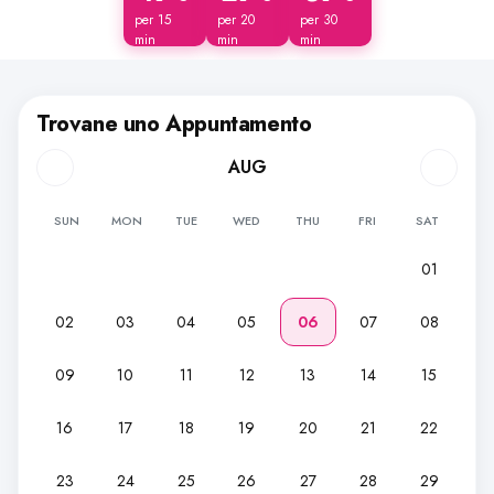
per 15
per 20
per 30
min
min
min
Trovane uno Appuntamento
AUG
SUN
MON
TUE
WED
THU
FRI
SAT
01
02
03
04
05
06
07
08
09
10
11
12
13
14
15
16
17
18
19
20
21
22
23
24
25
26
27
28
29