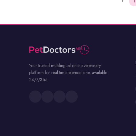
1
Your trusted multilingual online veterinary
platform for real-time telemedicine, available
24/7/365.