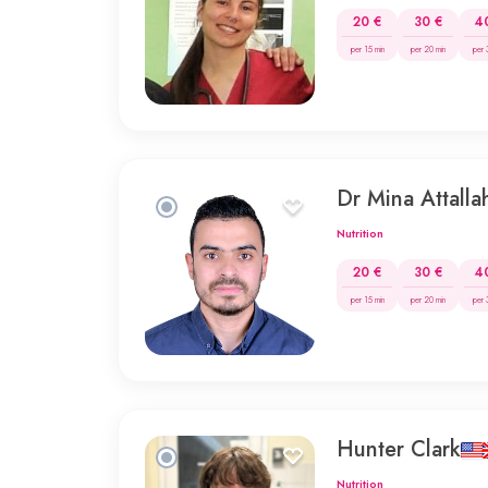
20 €
30 €
4
per 15 min
per 20 min
per 
Dr Mina Attalla
Nutrition
20 €
30 €
4
per 15 min
per 20 min
per 
Hunter Clark
Nutrition