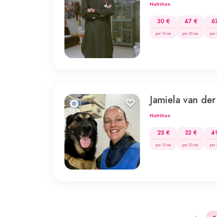
Nutrition
30 €
47 €
6
per 15 min
per 20 min
per 
Jamiela van der
Nutrition
25 €
32 €
4
per 15 min
per 20 min
per 