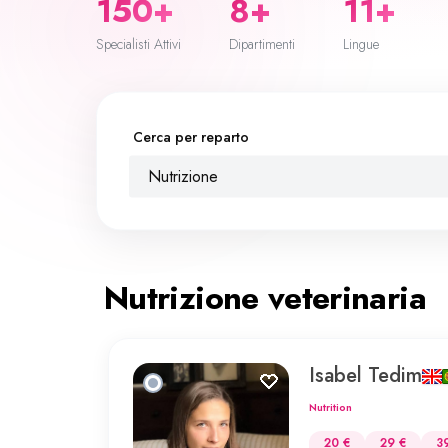
150+
8+
11+
Specialisti Attivi
Dipartimenti
Lingue
Cerca per reparto
Nutrizione
Nutrizione veterinaria
Isabel Tedim
Nutrition
20 €
29 €
3