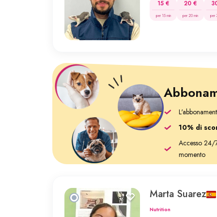
15 €
20 €
3
per 15 min
per 20 min
per 
Abboname
L'abbonament
10% di sco
Accesso 24/7:
momento
Marta Suarez
Nutrition