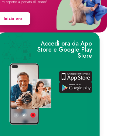
ure esperte a portata di mano!
Inizia ora
Accedi ora da App
Store e Google Play
Store