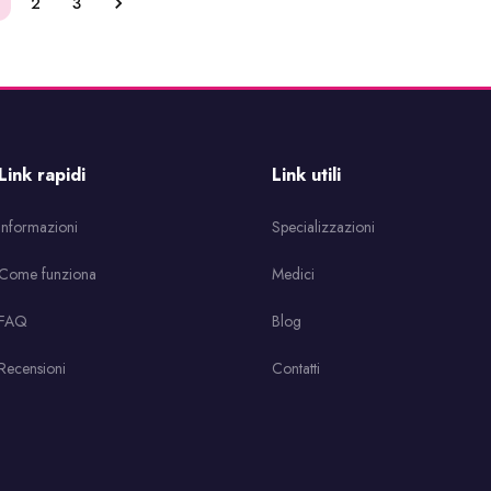
2
3
Link rapidi
Link utili
Informazioni
Specializzazioni
Come funziona
Medici
FAQ
Blog
Recensioni
Contatti