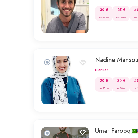
30 €
35 €
4
per 15 min
per 20 min
per 
Nadine Mansou
Nutrition
20 €
30 €
4
per 15 min
per 20 min
per 
Umar Farooq