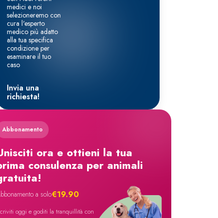
medici e noi
selezioneremo con
cura l'esperto
medico più adatto
alla tua specifica
condizione per
esaminare il tuo
caso
Invia una
richiesta!
Abbonamento
Unisciti ora e ottieni la tua
prima consulenza per animali
gratuita!
€19.90
bbonamento a solo
scriviti oggi e goditi la tranquillità con