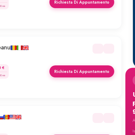
Richiesta Di Appuntamento
30 min
eanu
0 €
Richiesta Di Appuntamento
30 min
A
I