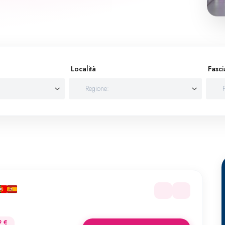
Località
Fasci
9 €