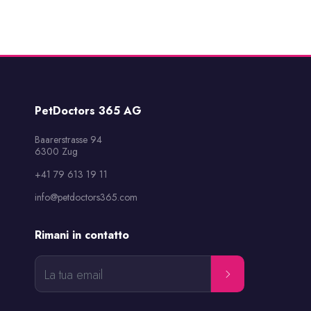
PetDoctors 365 AG
Baarerstrasse 94

6300 Zug
+41 79 613 19 11
info@petdoctors365.com
Rimani in contatto
La tua email