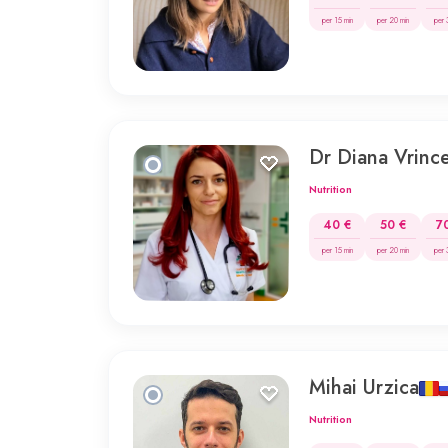
per 15 min
per 20 min
per 
Dr Diana Vrinc
Nutrition
40 €
50 €
7
per 15 min
per 20 min
per 
Mihai Urzica
Nutrition