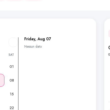
Friday, Aug 07
Nessun dato
G
SAT
01
7
08
15
22