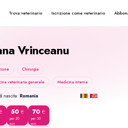
Trova veterinario
Iscrizione come veterinario
Abbon
ana Vrinceanu
zione
Chirurgia
ina veterinaria generale
Medicina interna
i nascita:
Romania
50
70
€
€
€
per 20
per 30
min
min