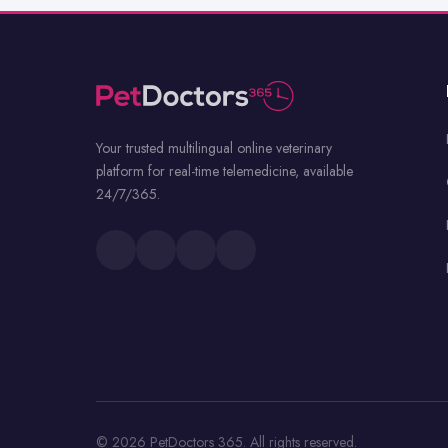
Your trusted multilingual online veterinary
platform for real-time telemedicine, available
24/7/365.
© 2026 PetDoctors 365. All rights reserved.