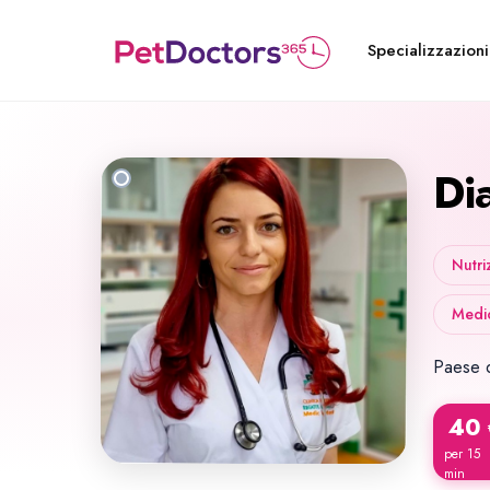
Specializzazioni
Di
Nutri
Medic
Paese d
40
per 15
min