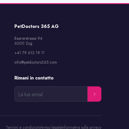
PetDoctors 365 AG
Baarerstrasse 94

6300 Zug
+41 79 613 19 11
info@petdoctors365.com
Rimani in contatto
La tua email
Termini e condizioni
Avviso legale
Informativa sulla privacy