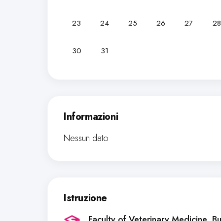
23
24
25
26
27
28
30
31
Informazioni
Nessun dato
Istruzione
Faculty of Veterinary Medicine
, B