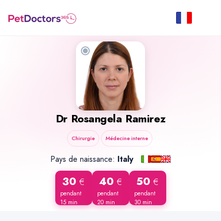
Dr
Rosangela Ramirez
Chirurgie
Médecine interne
Pays de naissance:
Italy
30
40
50
€
€
€
pendant
pendant
pendant
15 min
20 min
30 min