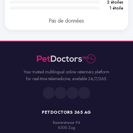
2 étoiles
1 étoile
Pas de données
Your trusted multilingual online veterinary platform
for real-time telemedicine, available 24/7/365.
PETDOCTORS 365 AG
Baarerstrasse 94

6300 Zug