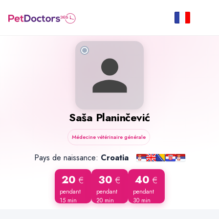
Saša Planinčević
Médecine vétérinaire générale
Pays de naissance:
Croatia
20
30
40
€
€
€
pendant
pendant
pendant
15 min
20 min
30 min