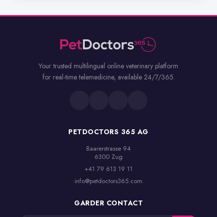
Your trusted multilingual online veterinary platform
for real-time telemedicine, available 24/7/365.
PETDOCTORS 365 AG
Baarerstrasse 94

6300 Zug
+41 79 613 19 11
info@petdoctors365.com
GARDER CONTACT