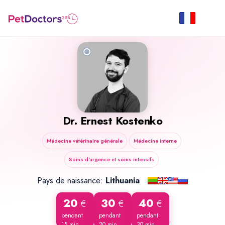
Dr. Ernest Kostenko
Médecine vétérinaire générale
Médecine interne
Soins d'urgence et soins intensifs
Pays de naissance:
Lithuania
20
30
40
€
€
€
pendant
pendant
pendant
15 min
20 min
30 min