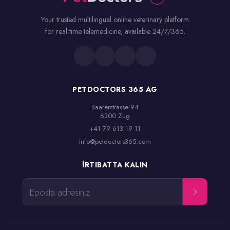
Your trusted multilingual online veterinary platform
for real-time telemedicine, available 24/7/365.
PETDOCTORS 365 AG
Baarerstrasse 94

6300 Zug
+41 79 613 19 11
info@petdoctors365.com
İRTIBATTA KALIN
Eposta adresiniz