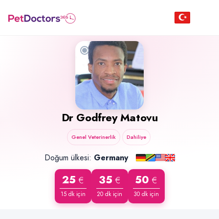
Dr
Godfrey Matovu
Genel Veterinerlik
Dahiliye
Doğum ülkesi:
Germany
25
35
50
€
€
€
15 dk için
20 dk için
30 dk için