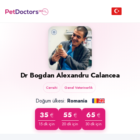
Dr
Bogdan Alexandru Calancea
Cerrahi
Genel Veterinerlik
Doğum ülkesi:
Romania
35
55
65
€
€
€
15 dk için
20 dk için
30 dk için