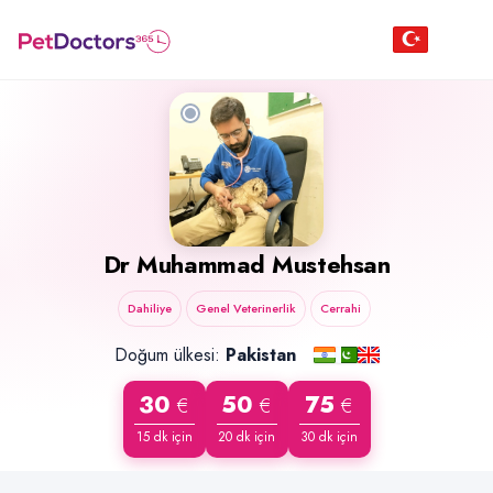
Dr
Muhammad Mustehsan
Dahiliye
Genel Veterinerlik
Cerrahi
Doğum ülkesi:
Pakistan
30
50
75
€
€
€
15 dk için
20 dk için
30 dk için