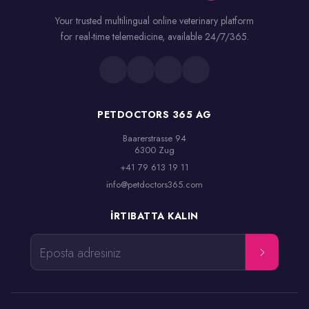
Your trusted multilingual online veterinary platform
for real-time telemedicine, available 24/7/365.
PETDOCTORS 365 AG
Baarerstrasse 94

6300 Zug
+41 79 613 19 11
info@petdoctors365.com
İRTIBATTA KALIN
Eposta adresiniz