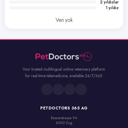
2 yıldızlar
1 yıldız
Veri yok
Your trusted multilingual online veterinary platform
for real-time telemedicine, available 24/7/365.
PETDOCTORS 365 AG
Baarerstrasse 94

6300 Zug