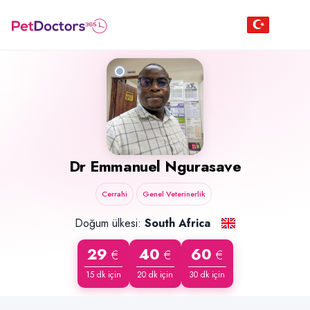
Dr
Emmanuel Ngurasave
Cerrahi
Genel Veterinerlik
Doğum ülkesi:
South Africa
29
40
60
€
€
€
15 dk için
20 dk için
30 dk için