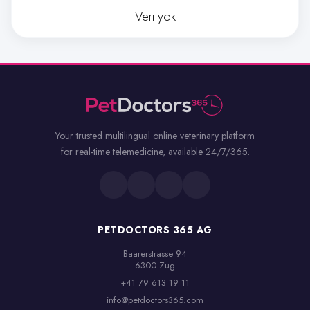
Veri yok
Your trusted multilingual online veterinary platform
for real-time telemedicine, available 24/7/365.
PETDOCTORS 365 AG
Baarerstrasse 94

6300 Zug
+41 79 613 19 11
info@petdoctors365.com