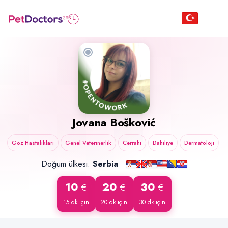
Jovana Bošković
Göz Hastalıkları
Genel Veterinerlik
Cerrahi
Dahiliye
Dermatoloji
Doğum ülkesi:
Serbia
10
20
30
€
€
€
15 dk için
20 dk için
30 dk için