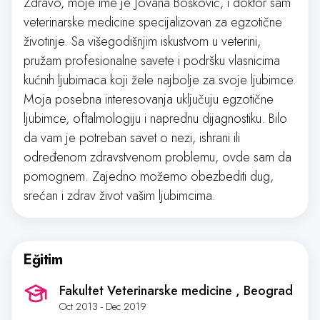
Zdravo, moje ime je Jovana Bošković, i doktor sam
veterinarske medicine specijalizovan za egzotične
životinje. Sa višegodišnjim iskustvom u veterini,
pružam profesionalne savete i podršku vlasnicima
kućnih ljubimaca koji žele najbolje za svoje ljubimce.
Moja posebna interesovanja uključuju egzotične
ljubimce, oftalmologiju i naprednu dijagnostiku. Bilo
da vam je potreban savet o nezi, ishrani ili
određenom zdravstvenom problemu, ovde sam da
pomognem. Zajedno možemo obezbediti dug,
srećan i zdrav život vašim ljubimcima.
Eğitim
Fakultet Veterinarske medicine
, Beograd
Oct 2013 - Dec 2019