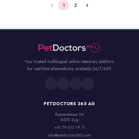
1
2
Your trusted multilingual online veterinary platform
for real-time telemedicine, available 24/7/365.
PETDOCTORS 365 AG
Baarerstrasse 94

6300 Zug
+41 79 613 19 11
info@petdoctors365.com