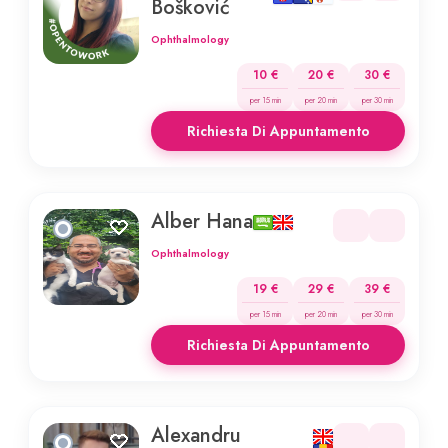
Bošković
Ophthalmology
10 €
20 €
30 €
per 15 min
per 20 min
per 30 min
Richiesta Di Appuntamento
Alber Hana
Ophthalmology
19 €
29 €
39 €
per 15 min
per 20 min
per 30 min
Richiesta Di Appuntamento
Alexandru