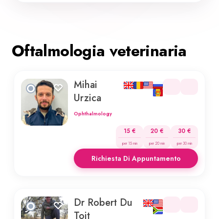
Oftalmologia veterinaria
Mihai
Urzica
Ophthalmology
15 €
20 €
30 €
per 15 min
per 20 min
per 30 min
Richiesta Di Appuntamento
Dr Robert Du
Toit