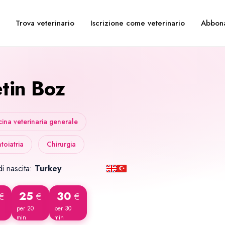
Trova veterinario
Iscrizione come veterinario
Abbon
tin Boz
ina veterinaria generale
oiatria
Chirurgia
i nascita:
Turkey
25
30
€
€
€
per 20
per 30
min
min