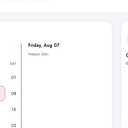
Friday, Aug 07
Nessun dato
G
SAT
01
7
08
15
22