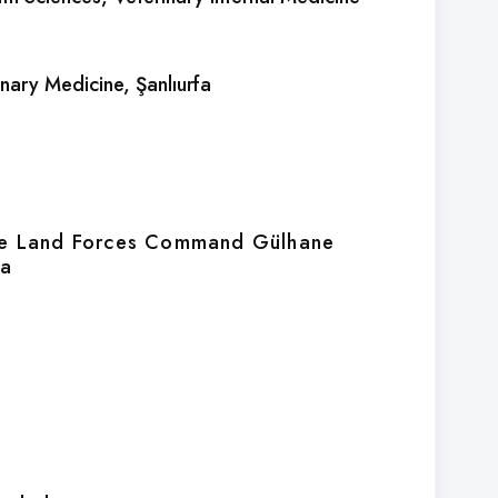
rinary Medicine
, Şanlıurfa
nse Land Forces Command Gülhane
ra