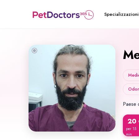
Specializzazioni
Me
Medic
Odont
Paese d
20
per 15
min