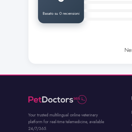
Basato su 0 recensioni
Nes
Your trusted multilingual online veterinary
platform for real-time telemedicine, available
24/7/365.