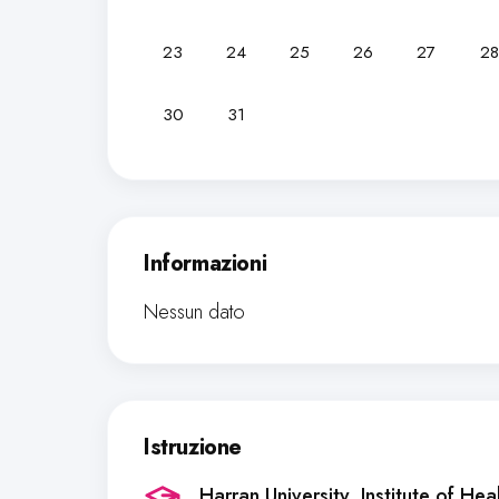
23
24
25
26
27
28
30
31
Informazioni
Nessun dato
Istruzione
Harran University, Institute of He