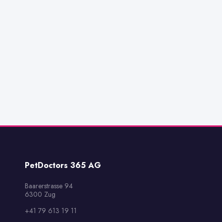
PetDoctors 365 AG
Baarerstrasse 94

6300 Zug
+41 79 613 19 11