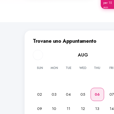
per 15
min
Trovane uno Appuntamento
AUG
SUN
MON
TUE
WED
THU
FRI
02
03
04
05
06
0
09
10
11
12
13
14