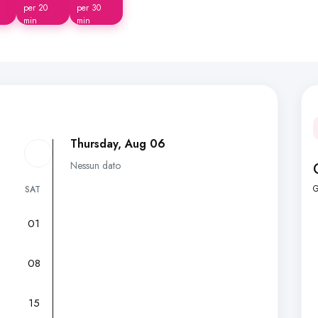
per 20
per 30
min
min
Thursday, Aug 06
Nessun dato
G
SAT
01
7
08
15