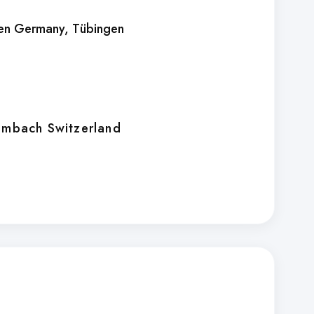
gen Germany
, Tübingen
ombach Switzerland