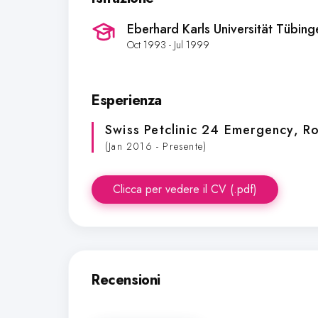
Eberhard Karls Universität Tübin
Oct 1993 - Jul 1999
Esperienza
Swiss Petclinic 24 Emergency
, R
(Jan 2016 - Presente)
Clicca per vedere il CV (.pdf)
Recensioni