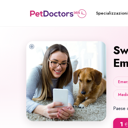
Specializzazioni
Sw
Em
Emerg
Medic
Paese d
1
€